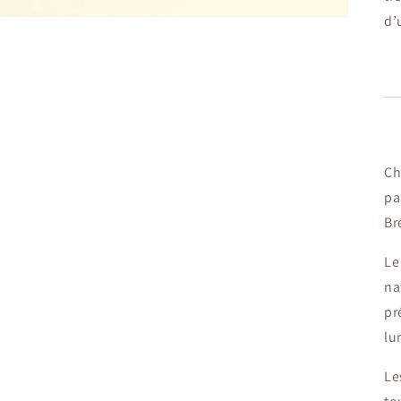
d’
Ch
pa
Br
Le
na
pr
lu
Le