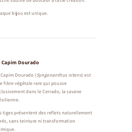
uche subtile de douceur à cette création.
aque bijou est unique.
 Capim Dourado
 Capim Dourado (
Syngonanthus nitens
) est
e fibre végétale rare qui pousse
clusivement dans le Cerrado, la savane
ésilienne.
s tiges présentent des reflets naturellement
rés, sans teinture ni transformation
imique.