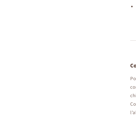
Co
Po
co
ch
Co
l’