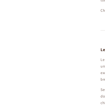
to
Ch
Le
Le
un
ex
br
Se
do
ch