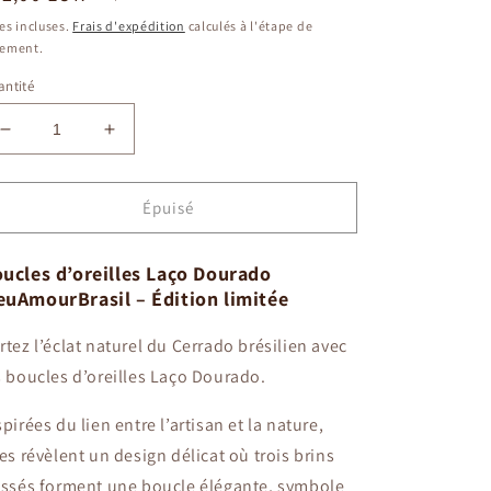
bituel
es incluses.
Frais d'expédition
calculés à l'étape de
iement.
ntité
Réduire
Augmenter
la
la
quantité
quantité
de
de
Épuisé
Boucles
Boucles
d&#39;Oreilles
d&#39;Oreilles
ucles d’oreilles Laço Dourado
Laço
Laço
uAmourBrasil – Édition limitée
Dourado
Dourado
MeuAmour®Brasil
MeuAmour®Brasil
rtez l’éclat naturel du Cerrado brésilien avec
en
en
Capim
Capim
s boucles d’oreilles Laço Dourado.
Dourado
Dourado
spirées du lien entre l’artisan et la nature,
les révèlent un design délicat où trois brins
essés forment une boucle élégante, symbole