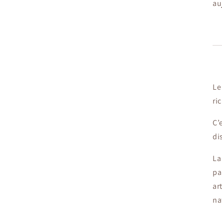
au
Le
ri
C’
di
La
pa
ar
na