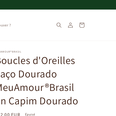
Connexion
Panier
ouver ?
UAMOUR®BRASIL
oucles d'Oreilles
Laço Dourado
MeuAmour®Brasil
en Capim Dourado
ix
32,00 EUR
Épuisé