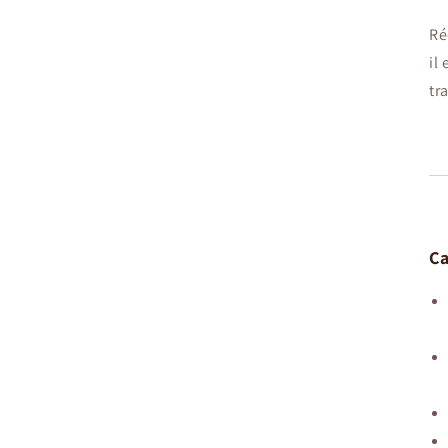
Ré
il
tr
Ca