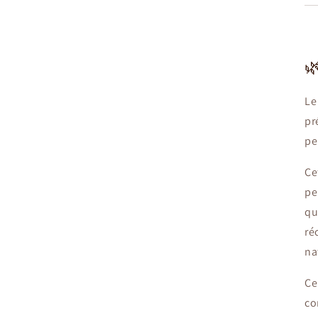

Le
pr
pe
Ce
pe
qu
ré
na
Ce
co