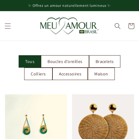
et
✨ Offrez un amour naturellement lumineux ✨
passer
au
contenu
Panier
Tous
Boucles d'oreilles
Bracelets
Colliers
Accessoires
Maison